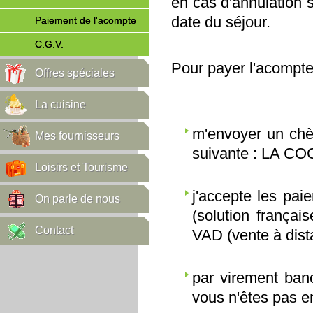
en cas d'annulation 
date du séjour.
Paiement de l'acompte
C.G.V.
Pour payer l'acompte,
Offres spéciales
La cuisine
m'envoyer un chè
Mes fournisseurs
suivante : LA C
Loisirs et Tourisme
j'accepte les pai
On parle de nous
(solution frança
Contact
VAD (vente à dist
par virement banc
vous n'êtes pas e