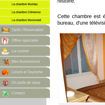
histoire.
La chambre Mumtaz
La chambre Clémence
Cette chambre est é
La chambre Mononoké
bureau, d'une télévisi
Tarifs / Réservation
Offres spéciales
La cuisine
Mes fournisseurs
Loisirs et Tourisme
On parle de nous
Contact