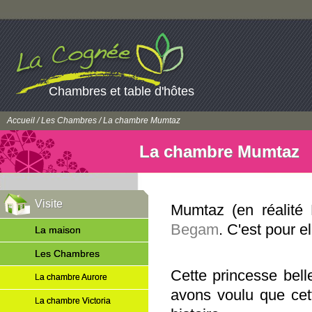
Chambres et table d'hôtes
Accueil
/
Les Chambres
/ La chambre Mumtaz
La chambre Mumtaz
Visite
Mumtaz (en réalité
Begam
. C'est pour e
La maison
Les Chambres
Cette princesse bell
La chambre Aurore
avons voulu que cett
La chambre Victoria