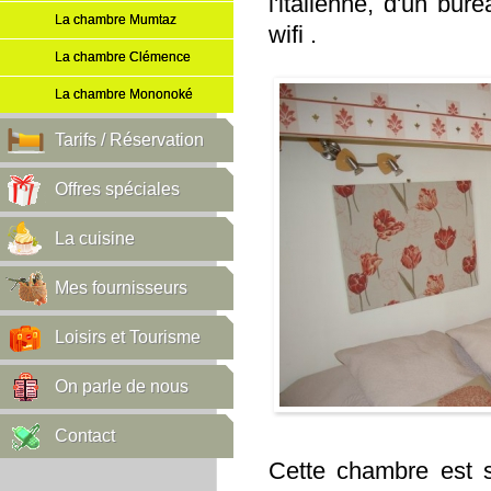
l'italienne, d'un bur
La chambre Mumtaz
wifi .
La chambre Clémence
La chambre Mononoké
Tarifs / Réservation
Offres spéciales
La cuisine
Mes fournisseurs
Loisirs et Tourisme
On parle de nous
Contact
Cette chambre est s