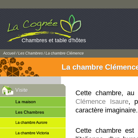
Chambres et table d'hôtes
Accueil
/
Les Chambres
/ La chambre Clémence
La chambre Clémenc
Visite
Cette chambre, au 
Clémence Isaure
, 
La maison
caractère imaginaire.
Les Chambres
La chambre Aurore
Cette chambre est 
La chambre Victoria