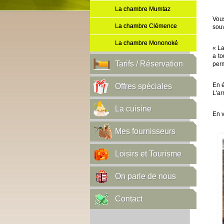
La chambre Mumtaz
Vous
La chambre Clémence
souv
La chambre Mononoké
« La
a to
Tarifs / Réservation
perm
En é
Offres spéciales
L'ar
La cuisine
En v
Mes fournisseurs
Loisirs et Tourisme
On parle de nous
Contact