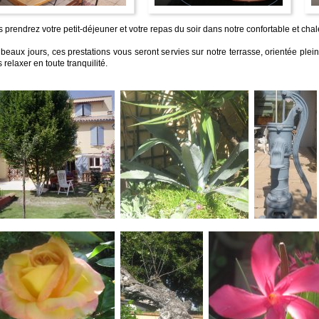
 prendrez votre petit-déjeuner et votre repas du soir dans notre confortable et cha
beaux jours, ces prestations vous seront servies sur notre terrasse, orientée plei
 relaxer en toute tranquilité.