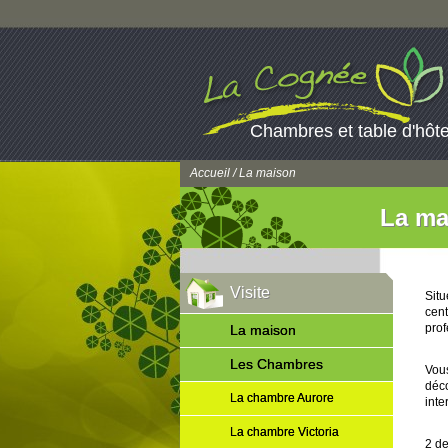
Chambres et table d'hôt
Accueil
/ La maison
La ma
Visite
Sit
cen
prof
La maison
Les Chambres
Vous
déco
La chambre Aurore
inte
La chambre Victoria
2 de