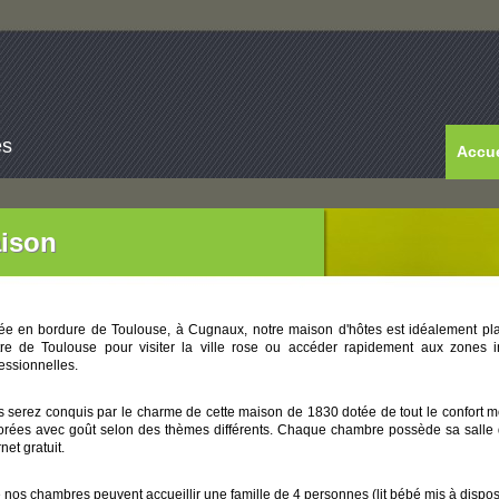
es
Accue
ison
uée en bordure de Toulouse, à Cugnaux, notre maison d'hôtes est idéalement p
tre de Toulouse pour visiter la ville rose ou accéder rapidement aux zones i
essionnelles.
 serez conquis par le
charme de cette maison de 1830 dotée de tout le confort 
rées avec goût selon des thèmes différents. Chaque chambre possède sa salle de
rnet gratuit.
 nos chambres peuvent accueillir une famille de 4 personnes (lit bébé mis à dispo