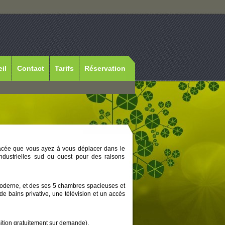
il
Contact
Tarifs
Réservation
lacée que vous ayez à vous déplacer dans le
ndustrielles sud ou ouest pour des raisons
moderne, et des ses 5 chambres spacieuses et
 bains privative, une télévision et un accès
sition gratuitement sur demande).