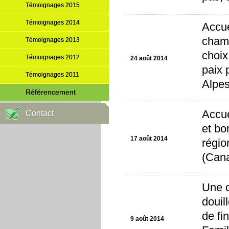
Témoignages 2015
Témoignages 2014
Accue
chamb
Témoignages 2013
choix
Témoignages 2012
24 août 2014
paix 
Témoignages 2011
Alpes
Référencement
Accue
Contact
et bo
17 août 2014
régio
(Can
Une c
douil
de fi
9 août 2014