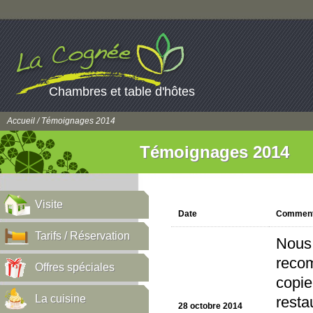
Chambres et table d'hôtes
Accueil
/ Témoignages 2014
Témoignages 2014
Visite
Date
Comment
Tarifs / Réservation
Nous 
recom
Offres spéciales
copie
La cuisine
resta
28 octobre 2014