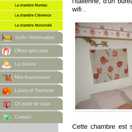
l'italienne, d'un bur
La chambre Mumtaz
wifi .
La chambre Clémence
La chambre Mononoké
Tarifs / Réservation
Offres spéciales
La cuisine
Mes fournisseurs
Loisirs et Tourisme
On parle de nous
Contact
Cette chambre est s