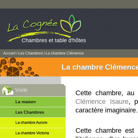
Chambres et table d'hôtes
Accueil
/
Les Chambres
/ La chambre Clémence
La chambre Clémenc
Visite
Cette chambre, au 
Clémence Isaure
, 
La maison
caractère imaginaire.
Les Chambres
La chambre Aurore
Cette chambre est 
La chambre Victoria